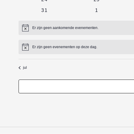
evenementen
evenementen
0
0
31
1
evenementen
evenementen
Er zijn geen aankomende evenementen.
Bericht
Er zijn geen evenementen op deze dag.
Bericht
jul