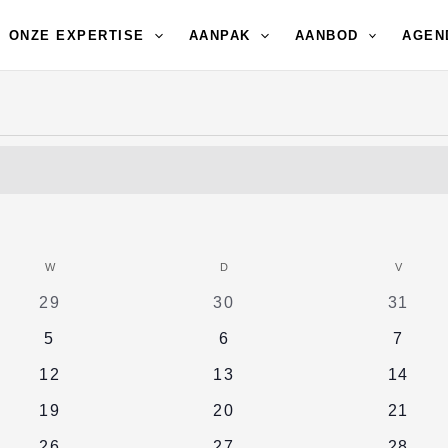
ONZE EXPERTISE
AANPAK
AANBOD
AGEN
W
WOENSDAG
D
DONDERDAG
V
VRIJDA
0
0
0
29
30
31
evenementen
evenementen
evene
0
0
0
5
6
7
evenementen
evenementen
evene
0
0
0
12
13
14
evenementen
evenementen
evene
0
0
0
19
20
21
evenementen
evenementen
evene
0
0
0
26
27
28