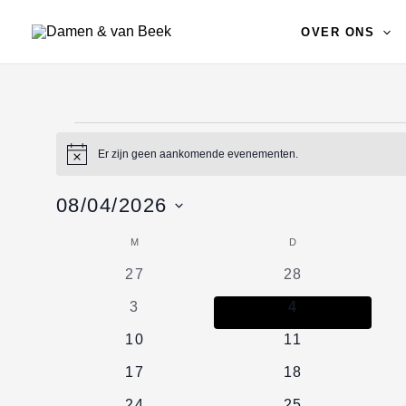
Ga
OVER ONS
naar
de
inhoud
Evenementen
Er zijn geen aankomende evenementen.
Bericht
08/04/2026
Selecteer
M
MAANDAG
D
DINSDAG
Kalender
een
van
0
0
27
28
datum.
Evenementen
evenementen
evenementen
0
0
3
4
evenementen
evenementen
0
0
10
11
evenementen
evenementen
0
0
17
18
evenementen
evenementen
0
0
24
25